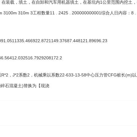
载，填土，在自卸和汽车用机器填土，在基坑内1公里范围内挖土，换3:7灰土名称
3100m 310m 3工程数量11 . 2425 . 200000000001综合人日内容：8 . 130 . 468
1.0511335.466922.8721149.37687.448121.89696.23
.56412.032516.7929208172.2
R*2，J*2系数2，机械乘以系数22-633-13-58中心压力管CFG桩长(
现浇碎石混凝土)替换为【现浇